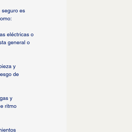
 seguro es 
 como:
s eléctricas o 
sta general o 
ieza y 
iesgo de 
gas y 
e ritmo 
ientos 