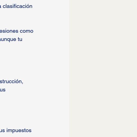
clasificación 
 lesiones como 
aunque tu 
trucción, 
us 
sus impuestos 