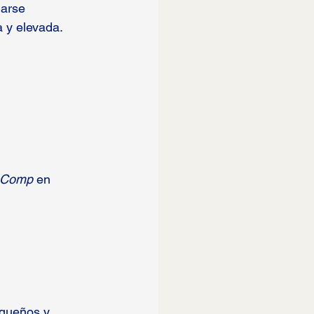
marse 
 y elevada.
’ Comp
 en 
equeños y 