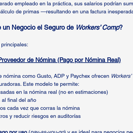
derado empleado en la práctica, sus salarios podrían su
cálculo de primas —resultando en una factura inesperada
un Negocio el Seguro de 
Workers’ Comp
?
principales:
 Proveedor de Nómina (Pago por Nómina Real)
 nómina como Gusto, ADP y Paychex ofrecen 
Workers
uradoras. Este modelo te permite:
sadas en la nómina real (no en estimaciones)
al final del año
os cada vez que corras la nómina
tros y reducir riesgos en auditorías
ago por uso
 (
pay-as-you-go
) y es ideal para negocios p