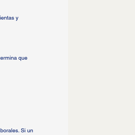
ientas y 
etermina que 
borales. Si un 