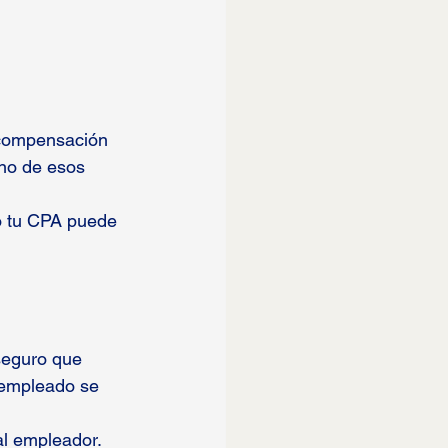
compensación 
uno de esos 
o tu CPA puede 
seguro que 
 empleado se 
l empleador. 