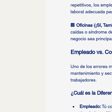
repetitivos, los emp
laboral adecuada par
🏢 
Oficinas (¡Sí, Tam
caídas o síndrome de
negocio sea principa
Empleado vs. Con
Uno de los errores 
mantenimiento y sect
trabajadores.
¿Cuál es la Difere
Empleado:
 Tú c