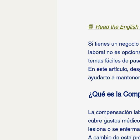
📘 
Read the English 
Si tienes un negoc
laboral no es opciona
temas fáciles de pas
En este artículo, de
ayudarte a mantenert
¿Qué es la Comp
La compensación lab
cubre gastos médicos
lesiona o se enferma
A cambio de esta pr