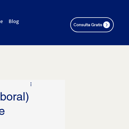
te
Blog
Consulta Gratis
boral)
e