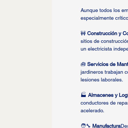
Aunque todos los em
especialmente crític
🚧 
Construcción y Co
sitios de construcció
un electricista indep
🧰 
Servicios de Man
jardineros trabajan 
lesiones laborales.
🏭 
Almacenes y Logí
conductores de repa
acelerado.
🧑‍🔧 
Manufactura
Des