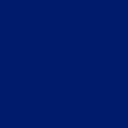
NAVEGACIÓN
Sobre nosotros
Soluciones
Contacto
SÍGANOS
Linkedin
Términos y condiciones
política de privacidad
Declaración de accesibilidad