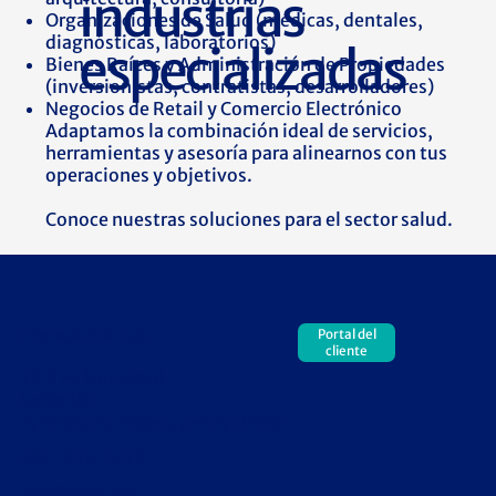
industrias
Organizaciones de Salud (médicas, dentales,
diagnósticas, laboratorios)
especializadas
Bienes Raíces y Administración de Propiedades
(inversionistas, contratistas, desarrolladores)
Negocios de Retail y Comercio Electrónico
Adaptamos la combinación ideal de servicios,
herramientas y asesoría para alinearnos con tus
operaciones y objetivos.
Conoce nuestras soluciones para el sector salud.
OFICINA CENTRAL
Portal del
cliente
90 E Halsey Road
Suite 364
Parsippany, Nueva Jersey 07054
201-632-1273
info@bba.cpa