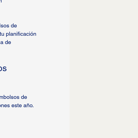
n 
lsos de 
u planificación 
ia de 
os 
embolsos de 
ones este año.