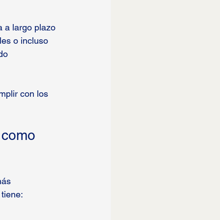
 a largo plazo 
les o incluso 
do 
plir con los 
a como 
más 
tiene: