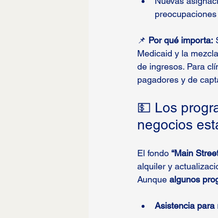
Nuevas asignaci
preocupaciones 
📌 
Por qué importa:
 
Medicaid y la mezcla 
de ingresos. Para clí
pagadores y de capta
💵 Los progr
negocios es
El fondo 
“Main Stree
alquiler y actualizac
Aunque 
algunos pro
Asistencia para 