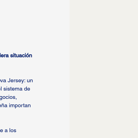
dera situación 
va Jersey: un 
el sistema de 
gocios, 
ueña importan 
e a los 