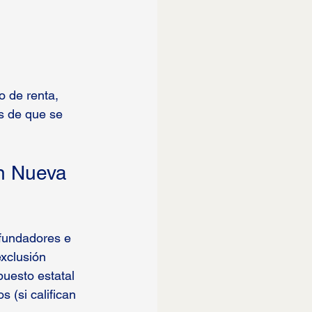
 de renta, 
s de que se 
n Nueva 
 fundadores e 
xclusión 
uesto estatal 
 (si califican 