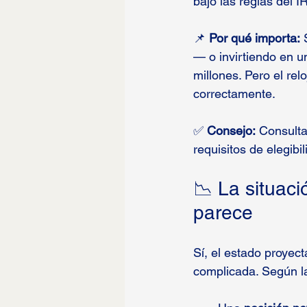
bajo las reglas del I
📌 
Por qué importa:
 
— o invirtiendo en un
millones. Pero el re
correctamente.
✅ 
Consejo:
 Consulta
requisitos de elegibi
📉 La situaci
parece
Sí, el estado proyect
complicada. Según l