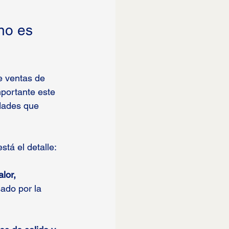
no es 
e ventas de 
portante este 
edades que 
stá el detalle:
lor,
do por la 