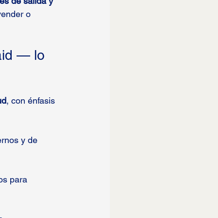
es de salida y 
vender o 
id — lo 
ud
, con énfasis 
ernos y de 
os para 