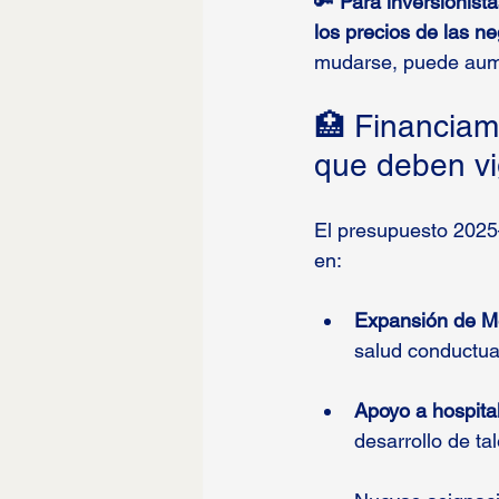
🔑 
Para inversionista
los precios de las n
mudarse, puede aume
🏥 Financiam
que deben vig
El presupuesto 2025
en:
Expansión de M
salud conductua
Apoyo a hospita
desarrollo de t