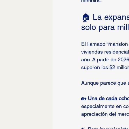
cambios.
🏠 La expans
solo para mil
El llamado “mansion
viviendas residencia
año. A partir de 2026
superen los $2 millo
Aunque parece que sol
🏡 
Una de cada ocho 
especialmente en co
apreciación del merc