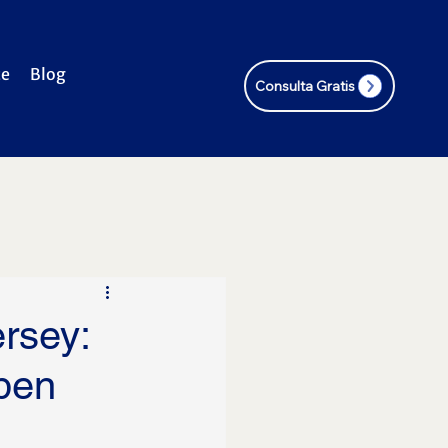
te
Blog
Consulta Gratis
rsey:
ben