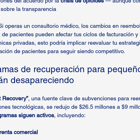
ones del acuerdo por la 
crisis de opioides
 — aunque co
sobre la transparencia
Si operas un consultorio médico, los cambios en reembo
de pacientes pueden afectar tus ciclos de facturación y t
nicas privadas, esto podría implicar reevaluar tu estrateg
ción de pacientes para seguir siendo competitivo.
amas de recuperación para pequeñ
tán desapareciendo
t Recovery”
, una fuente clave de subvenciones para re
iones tecnológicas, se redujo de $26.5 millones a $9 mill
gramas siguen activos
, incluyendo:
renta comercial